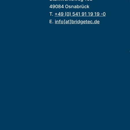
49084 Osnabrück
T.
+49 (0) 541 91 19 19 -0
E.
info[at]bridgetec.de