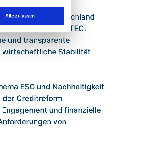
nanzielle Stabilität
Unternehmen in Deutschland
Alle zulassen
enbarkeit von BRIDGETEC.
he und transparente
irtschaftliche Stabilität
Thema ESG und Nachhaltigkeit
t der Creditreform
 Engagement und finanzielle
 Anforderungen von