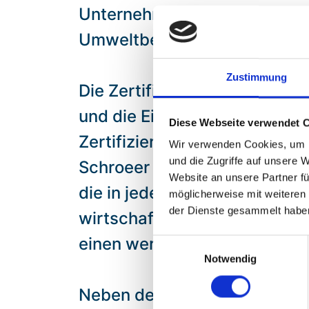
Unternehmens auch internation
Umweltbewusstsein und sozi
Zustimmung
Die Zertifizierung ist ein ko
und die Einhaltung der ESG-Ri
Diese Webseite verwendet 
Zertifizierungsprozess bei B
Wir verwenden Cookies, um I
und die Zugriffe auf unsere 
Schroeer von VelaDare zusamm
Website an unsere Partner fü
die in jedem Bereich des Unt
möglicherweise mit weiteren
der Dienste gesammelt habe
wirtschaftliches Gewissen zu
einen wertvollen Beitrag zu le
Einwilligungsauswahl
Notwendig
Neben dem EcoZert, das die 