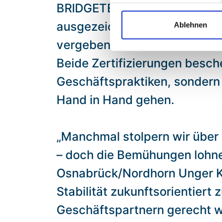
BRIDGETEC erneut mit dem Cre
ausgezeichnet. Das CrefoZert
Ablehnen
vergeben und ist ein klares 
Beide Zertifizierungen besch
Geschäftspraktiken, sondern 
Hand in Hand gehen.
„Manchmal stolpern wir über 
– doch die Bemühungen lohnen
Osnabrück/Nordhorn Unger KG
Stabilität zukunftsorientie
Geschäftspartnern gerecht w