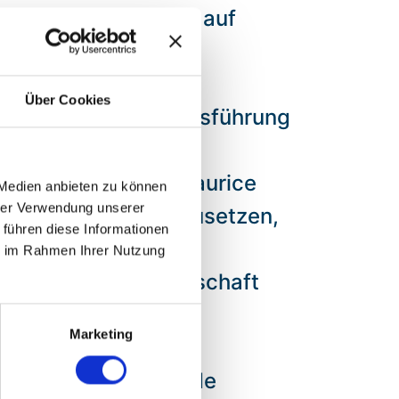
fristige Ausrichtung auf
Über Cookies
cke in die Unternehmensführung
twortlich für den
 externen Berater Maurice
 Medien anbieten zu können
hrer Verwendung unserer
gkeitsstrategie umzusetzen,
 führen diese Informationen
 nicht nur ein gutes
ie im Rahmen Ihrer Nutzung
als Teil der Gesellschaft
Marketing
ens bestätigt, wurde