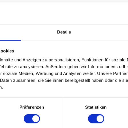
al sichtbar und unterstreicht die lang
ale Verantwortung.
Details
mplexer Prozess, der detaillierte Einbli
chtlinien erfordert. Nicole Arndt, veran
Cookies
RIDGETEC, arbeitete dabei eng mit dem
nhalte und Anzeigen zu personalisieren, Funktionen für soziale
Website zu analysieren. Außerdem geben wir Informationen zu I
en. „Unser Ziel ist es, eine Nachhalti
r soziale Medien, Werbung und Analysen weiter. Unsere Partner
ernehmens verankert ist. Es geht darum,
 Daten zusammen, die Sie ihnen bereitgestellt haben oder die s
n.
 haben, sondern auch als Menschen und 
isten,“ betont Nicole Arndt.
Präferenzen
Statistiken
nachhaltige Ausrichtung des Unternehm