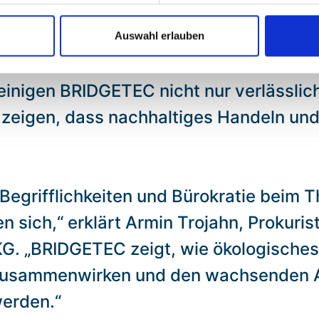
foZert für hervorragende Bonität und fi
 wird nur an etwa zwei Prozent aller 
Auswahl erlauben
Zeichen für die hohe finanzielle Berech
einigen BRIDGETEC nicht nur verlässlic
zeigen, dass nachhaltiges Handeln und w
Begrifflichkeiten und Bürokratie beim 
 sich,“ erklärt Armin Trojahn, Prokuris
. „BRIDGETEC zeigt, wie ökologisches
rt zusammenwirken und den wachsenden
erden.“