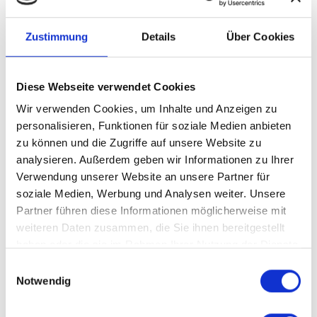
strukturierten Analyse der Creditreform und
bewertet Unternehmen entlang der ESG-
Zustimmung
Details
Über Cookies
Kriterien: Umwelt, Soziales und
Unternehmensführung. Dabei werden unter
anderem der ressourcenschonende Einsatz
Diese Webseite verwendet Cookies
von Materialien und Energie, der
Wir verwenden Cookies, um Inhalte und Anzeigen zu
verantwortungsvolle Umgang mit
personalisieren, Funktionen für soziale Medien anbieten
zu können und die Zugriffe auf unsere Website zu
Mitarbeitenden sowie transparente,
analysieren. Außerdem geben wir Informationen zu Ihrer
regelkonforme Führungs- und
Verwendung unserer Website an unsere Partner für
Entscheidungsstrukturen betrachtet.
soziale Medien, Werbung und Analysen weiter. Unsere
Partner führen diese Informationen möglicherweise mit
Mit dem EcoZert weist BRIDGETEC nach, dass
weiteren Daten zusammen, die Sie ihnen bereitgestellt
verantwortungsvolles Handeln im
haben oder die sie im Rahmen Ihrer Nutzung der Dienste
Unternehmen systematisch verankert ist – von
gesammelt haben.
Einwilligungsauswahl
effizienten, sicheren Prozessen über klare
Notwendig
Governance-Strukturen bis hin zur