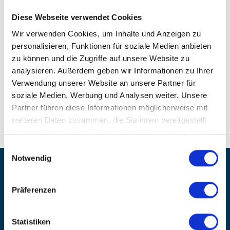
Diese Webseite verwendet Cookies
Wir verwenden Cookies, um Inhalte und Anzeigen zu
05/02/2024
personalisieren, Funktionen für soziale Medien anbieten
BRIDGETEC GmbH & Co. KG
zu können und die Zugriffe auf unsere Website zu
analysieren. Außerdem geben wir Informationen zu Ihrer
Verwendung unserer Website an unsere Partner für
soziale Medien, Werbung und Analysen weiter. Unsere
Partner führen diese Informationen möglicherweise mit
weiteren Daten zusammen, die Sie ihnen bereitgestellt
haben oder die sie im Rahmen Ihrer Nutzung der Dienste
gesammelt haben.
Einwilligungsauswahl
Notwendig
BRIDGETEC GmbH & Co. KG
Stahlwerksweg 10b
Präferenzen
49084 Osnabrück
T.
+49 (0) 541 91 19 19 -0
Statistiken
E.
info[at]bridgetec.de