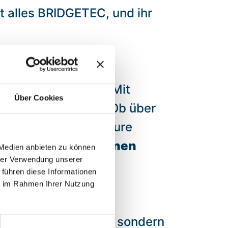
t alles BRIDGETEC, und ihr
r, wie ihr eure
er perfekte Moment! Mit
Über Cookies
rledigen den Rest: Ob über
 sorgen dafür, dass eure
üsst.
Ihr habt nur einen
 Medien anbieten zu können
hrer Verwendung unserer
 Rest.
 führen diese Informationen
ie im Rahmen Ihrer Nutzung
Landwirt – ihr habt
ihr nicht nur Porto, sondern