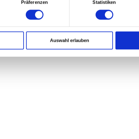
Präferenzen
Statistiken
or allem Zeit. So könnt ihr euch auf das
ihr der Umwelt etwas Gutes, denn bei un
st – der Rest wird digital versendet.
Auswahl erlauben