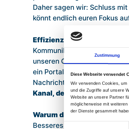
Daher sagen wir: Schluss mit
könnt endlich euren Fokus au
Effizienz durch Omni-Cha
Kommunikation effizienter und
Zustimmung
unseren Omni-Channel-Lösung
ein Portal oder per Mail, kla
Diese Webseite verwendet 
Nachricht ankommt – ohne, d
Wir verwenden Cookies, um I
und die Zugriffe auf unsere 
Kanal, den ihr bedienen m
Website an unsere Partner fü
möglicherweise mit weiteren
der Dienste gesammelt habe
Warum das wichtig ist?
Ganz
Besseres zu tun, als euch um
Einwilligungsauswahl