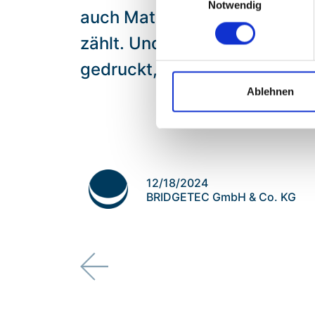
Notwendig
auch Material, Personal und v
zählt. Und ganz nebenbei tut 
gedruckt, der wirklich nötig i
Ablehnen
12/18/2024
BRIDGETEC GmbH & Co. KG