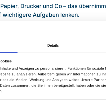
 Papier, Drucker und Co – das übernimm
f wichtigere Aufgaben lenken.
nnel-Lösungen:
Ihr überlegt schon länge
 digitaler gestalten könnt? Jetzt ist d
Details
en gebt ihr uns eure Daten – und wir e
ssisch per Brief oder sogar per SMS, wir
Cookies
ass ihr euch um die Details kümmern m
nhalte und Anzeigen zu personalisieren, Funktionen für soziale
Website zu analysieren. Außerdem geben wir Informationen zu I
üsst: BRIDGETEC. Wir übernehmen den
r soziale Medien, Werbung und Analysen weiter. Unsere Partner
 Daten zusammen, die Sie ihnen bereitgestellt haben oder die s
n.
 einfach: Ob großes Unternehmen oder 
 Post zu kümmern. Mit BRIDGETEC spart 